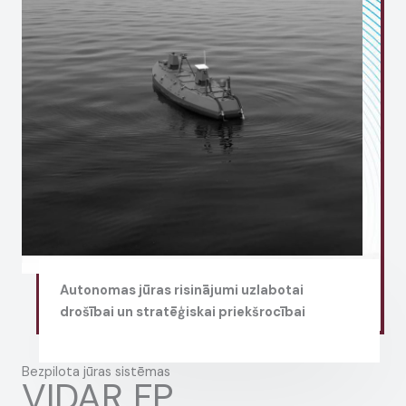
Autonomas jūras risinājumi uzlabotai
drošībai un stratēģiskai priekšrocībai
Bezpilota jūras sistēmas
VIDAR FP