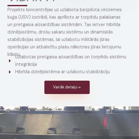
Projekts koncentrējas uz uzlabota bezpilota virszemes
kuģa (USV) izstrādi, kas aprīkots ar torpēdu palaišanas
un pretgaisa aizsardzības sistēmām. Tas ietver hibrīda
dzinējsistēmu, drošu sakaru sistēmu un dinamiskās
stabilizācijas sistēmas, lai uzlabotu militārās jūras
operācijas un atbalstītu plašu nākotnes jūras lietojumu
klāstu.
Uzlabotas pretgaisa aizsardzības un torpēdu sistēmu
integrācija
Hibrīda dzinējsistēma ar uzlabotu stabilizāciju
Vairāk detaļu