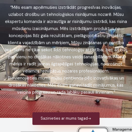
“Mēs esam apņēmušies izstrādāt progresīvas inovācijas,
uzlabot drošību un tehnoloģiskos risinājumus nozarē. Mūsu
ekspertu komanda ir aizrautīga ar risinājumu izstrādi, kas risina
mūsdienu izaicinājumus. Mēs izstrādājam produktus no
koncepcijas līdz gala rezultātam, pielāgojot katru projektu
klienta vajadzībām un mērķiem. Mūsu zināšanas un centība
ļauj mums ne tikai sekot līdzi tehnoloģiju attīstībai, bet arī būt
par vienu no drošākas nākotnes veidošanas pīlāriem. Mūsu
mērķis ir radīt jaunas ilgtspējīgas tehnoloģijas, nodrošinot
vēlamos rezultātus nozares profesionāļiem.
Pievienojieties mums mūsu centienos pēc inovatīvākas un
drošākas nākotnes. Mēs esam gatavi radīt risinājumus, kas
veicina progresu un rada labāku pasauli ikvienam.”
Sazinieties ar mums tagad